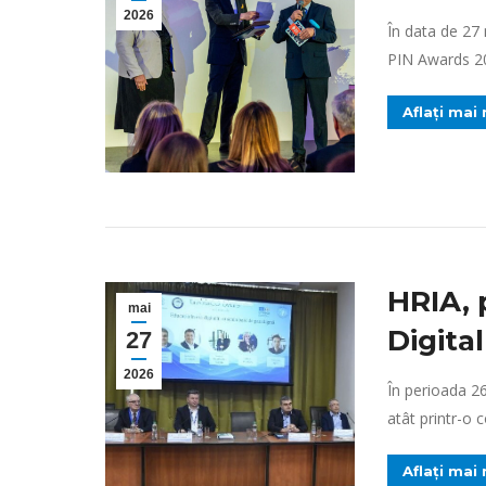
2026
În data de 27 
PIN Awards 20
Aflați mai
HRIA, 
mai
Digital
27
2026
În perioada 2
atât printr-o 
Aflați mai