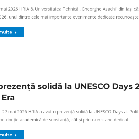
mai 2026 HRIA & Universitatea Tehnică „Gheorghe Asachi” din Iași câșt
26, unul dintre cele mai importante evenimente dedicate recunoașterii
 multe
prezență solidă la UNESCO Days 2
 Era
6-27 mai 2026 HRIA a avut o prezență solidă la UNESCO Days at Polite
contribuție academică de substanță, cât și printr-un stand dedicat.
 multe