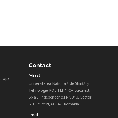
Contact
Adresă:
Europa –
Universitatea Națională de Știință și
Tehnologie POLITEHNICA București,
Splaiul Independenței Nr. 313, Sector
6, București, 60042, România
Email